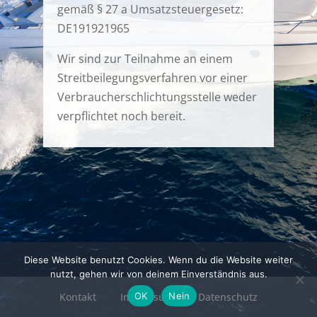
gemäß § 27 a Umsatzsteuergesetz:
DE191921965
Wir sind zur Teilnahme an einem
Streitbeilegungsverfahren vor einer
Verbraucherschlichtungsstelle weder
verpflichtet noch bereit.
Diese Website benutzt Cookies. Wenn du die Website weiter
nutzt, gehen wir von deinem Einverständnis aus.
OK
Nein
Kontakt
Impressum
Datenschutz